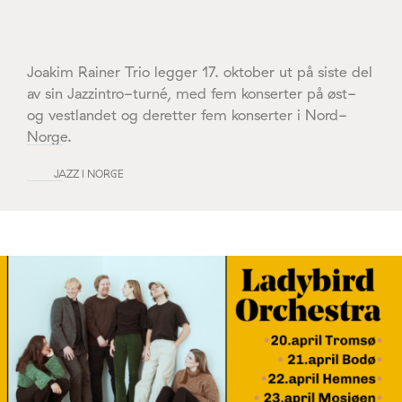
Joakim Rainer Trio legger 17. oktober ut på siste del
av sin Jazzintro-turné, med fem konserter på øst-
og vestlandet og deretter fem konserter i Nord-
Norge.
JAZZ I NORGE