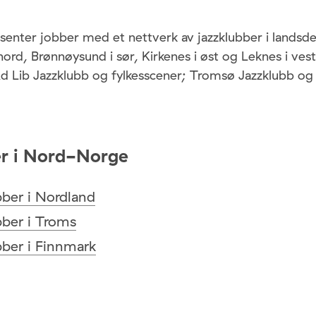
enter jobber med et nettverk av jazzklubber i landsde
ord, Brønnøysund i sør, Kirkenes i øst og Leknes i vest
 Lib Jazzklubb og fylkesscener; Tromsø Jazzklubb og
er i Nord-Norge
bber i Nordland
bber i Troms
bber i Finnmark