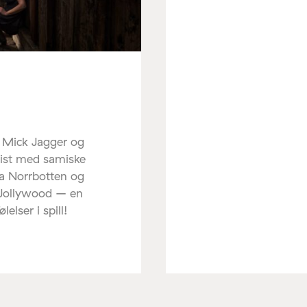
r Mick Jagger og
sist med samiske
ra Norrbotten og
 Jollywood – en
elser i spill!