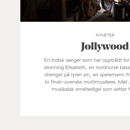
NYHETER
Jollywood
En indisk sanger som har opptrådt fo
dronning Elisabeth, en nordnorsk bas
strenger på lyren sin, en spelemann f
to finsk-svenske multimusikere. Møt
musikalsk smeltedigel som setter føl