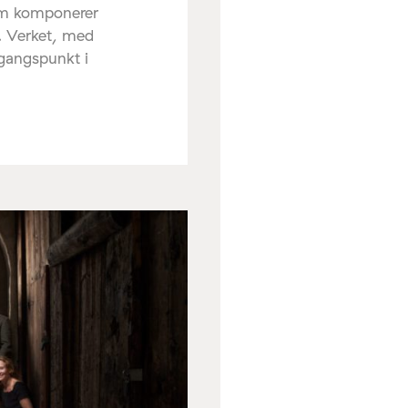
om komponerer
. Verket, med
tgangspunkt i