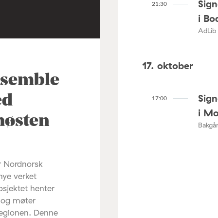
Sig
21:30
i Bo
AdLib 
17. oktober
nsemble
Sig
ed
17:00
i M
høsten
Bakgår
r Nordnorsk
nye verket
osjektet henter
d og møter
regionen. Denne