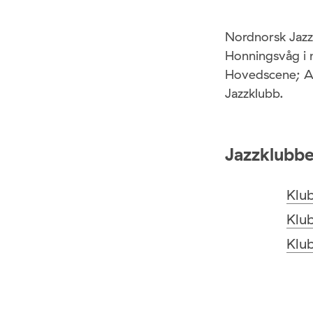
Nordnorsk Jazzs
Honningsvåg i n
Hovedscene; Ad
Jazzklubb.
Jazzklubb
Klu
Klu
Klu