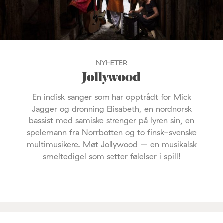
NYHETER
Jollywood
En indisk sanger som har opptrådt for Mick
Jagger og dronning Elisabeth, en nordnorsk
bassist med samiske strenger på lyren sin, en
spelemann fra Norrbotten og to finsk-svenske
multimusikere. Møt Jollywood – en musikalsk
smeltedigel som setter følelser i spill!