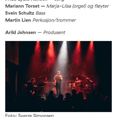
Mariann Torset –
Marja-Liisa (orgel) og fløyter
Svein Schultz
Bass
Martin Lien
Perkusjon/trommer
Arild Johnsen
–
Produsent
Foto: Sverre Simonsen