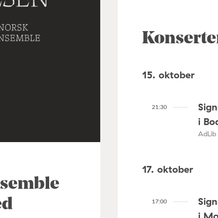
Konserte
15. oktober
Sig
21:30
i Bo
AdLib 
17. oktober
nsemble
Sig
ed
17:00
i M