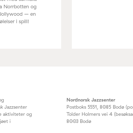
ra Norrbotten og
 Jollywood – en
elser i spill!
og
Nordnorsk Jazzsenter
k Jazzsenter
Postboks 5551, 8085 Bodø (po
 aktiviteter og
Tolder Holmers vei 4 (besøksa
jøet i
8003 Bodø