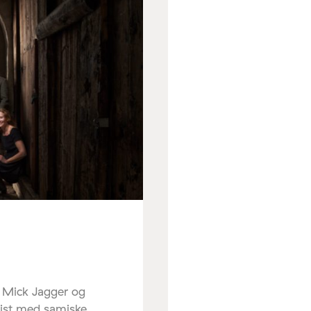
r Mick Jagger og
sist med samiske