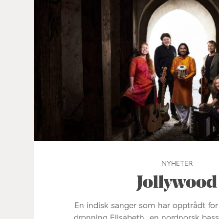
NYHETER
Jollywood
En indisk sanger som har opptrådt fo
dronning Elisabeth, en nordnorsk bas