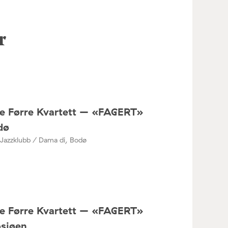
r
ne Førre Kvartett – «FAGERT»
dø
Jazzklubb / Dama di, Bodø
ne Førre Kvartett – «FAGERT»
osjøen