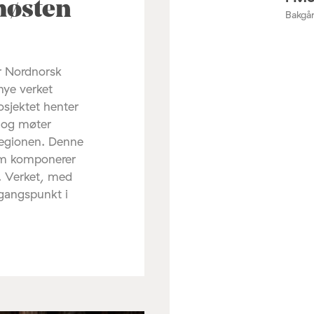
høsten
Bakgår
r Nordnorsk
nye verket
osjektet henter
d og møter
regionen. Denne
om komponerer
. Verket, med
tgangspunkt i