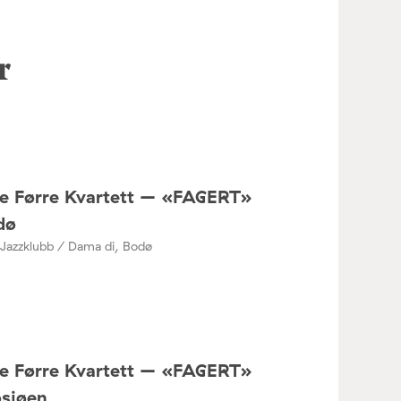
r
ne Førre Kvartett – «FAGERT»
dø
Jazzklubb / Dama di, Bodø
ne Førre Kvartett – «FAGERT»
osjøen