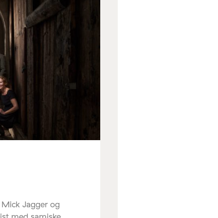
r Mick Jagger og
sist med samiske