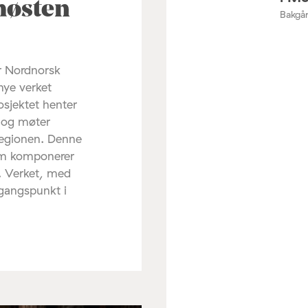
høsten
Bakgår
r Nordnorsk
nye verket
osjektet henter
d og møter
regionen. Denne
om komponerer
. Verket, med
tgangspunkt i