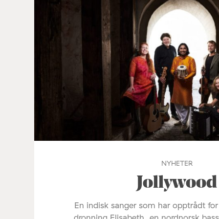
NYHETER
Jollywood
En indisk sanger som har opptrådt fo
dronning Elisabeth, en nordnorsk bas