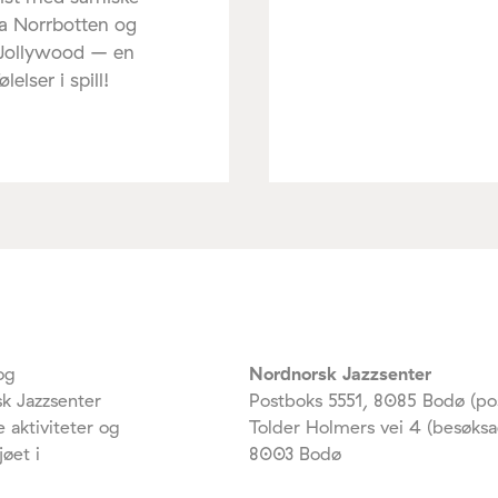
ra Norrbotten og
 Jollywood – en
elser i spill!
og
Nordnorsk Jazzsenter
k Jazzsenter
Postboks 5551, 8085 Bodø (po
 aktiviteter og
Tolder Holmers vei 4 (besøksa
jøet i
8003 Bodø