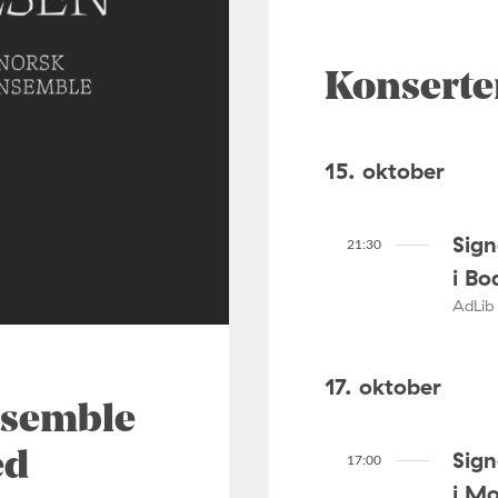
Konserte
15. oktober
Sig
21:30
i Bo
AdLib 
17. oktober
nsemble
Sig
ed
17:00
i M