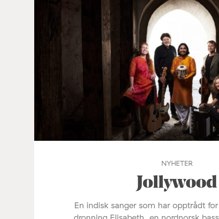
NYHETER
Jollywood
En indisk sanger som har opptrådt fo
dronning Elisabeth, en nordnorsk bas