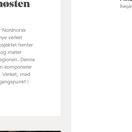
høsten
Bakgår
r Nordnorsk
nye verket
osjektet henter
d og møter
regionen. Denne
om komponerer
. Verket, med
tgangspunkt i