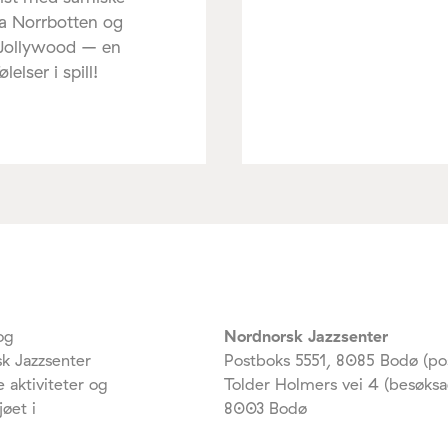
ra Norrbotten og
 Jollywood – en
elser i spill!
og
Nordnorsk Jazzsenter
k Jazzsenter
Postboks 5551, 8085 Bodø (po
 aktiviteter og
Tolder Holmers vei 4 (besøksa
jøet i
8003 Bodø