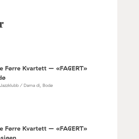
r
ne Førre Kvartett – «FAGERT»
dø
Jazzklubb / Dama di, Bodø
ne Førre Kvartett – «FAGERT»
osjøen