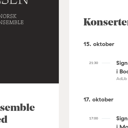
Konserte
15. oktober
Sig
21:30
i Bo
AdLib 
17. oktober
nsemble
Sig
ed
17:00
i M