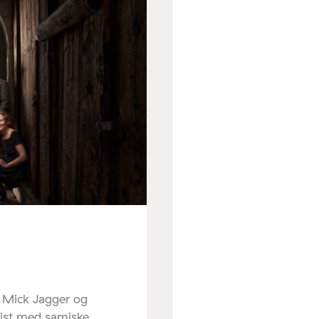
r Mick Jagger og
sist med samiske