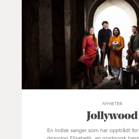
NYHETER
Jollywood
En indisk sanger som har opptrådt fo
dronning Elisabeth, en nordnorsk bas