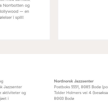
ra Norrbotten og
 Jollywood – en
elser i spill!
og
Nordnorsk Jazzsenter
k Jazzsenter
Postboks 5551, 8085 Bodø (po
 aktiviteter og
Tolder Holmers vei 4 (besøksa
jøet i
8003 Bodø