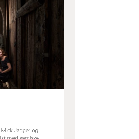
r Mick Jagger og
sist med samiske