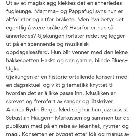
Ut av et magisk egg klekkes det en annerledes
fugleunge. Mamma- og Pappafugl syns hun er
altfor stor og altfor bråkete. Men hva betyr det
egentlig å være bråkete? Hvorfor er hun så
annerledes? Gjøkungen forlater redet og legger
ut på en spennende og musikalsk
oppdagelsesferd. Hun blir venner med den lekne
hakkespetten Hakke og den gamle, blinde Blues-
Ugla.
Gjøkungen er en historiefortellende konsert med
en dagsaktuell og viktig tematikk knyttet til
hvordan det er å ikke passe inn. Musikken er
skrevet og fremført av sanger og låtskriver
Andrea Rydin Berge. Med seg har hun jazzbassist
Sebastian Haugen- Markussen og sammen tar de
publikum med på en reise av lekenhet, rytmer og
magi. Konserten er bygget etter idé og manus av