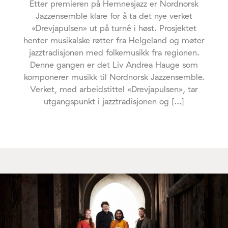
Etter premieren på Hemnesjazz er Nordnorsk
Jazzensemble klare for å ta det nye verket
«Drevjapulsen» ut på turné i høst. Prosjektet
henter musikalske røtter fra Helgeland og møter
jazztradisjonen med folkemusikk fra regionen.
Denne gangen er det Liv Andrea Hauge som
komponerer musikk til Nordnorsk Jazzensemble.
Verket, med arbeidstittel «Drevjapulsen», tar
utgangspunkt i jazztradisjonen og […]