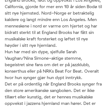
England Brooks, født og oppvokst i Los Angeles,
California, gjorde for mer enn 10 år siden Bodø til
sitt nye hjemsted. Nord-Norge er betraktelig
kaldere og langt mindre enn Los Angeles. Men
menneskene i nord er varme om hjertet og har
bidratt sterkt til at England Brooks har fått sin
musikalske kraft forsterket og løftet til nye
høyder i sitt nye hjemland.
Hun har med sin dype, sjelfulle Sarah
Vaughan/Nina Simone-aktige stemme,
begeistret sine fans om det er på jazzklubb,
konserthus eller på NRKs Beat For Beat. Overalt
hvor hun synger gjør hun dypt inntrykk.
Det er på ordentlig når England Brooks synger fra
den store amerikanske sangboken. Det er ikke
tillært eller kunstig, det er hennes musikalske
oppvekst i jazzens hjemland man hører. Det er