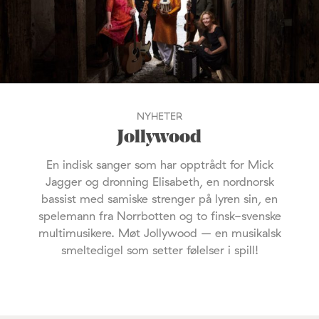
NYHETER
Jollywood
En indisk sanger som har opptrådt for Mick
Jagger og dronning Elisabeth, en nordnorsk
bassist med samiske strenger på lyren sin, en
spelemann fra Norrbotten og to finsk-svenske
multimusikere. Møt Jollywood – en musikalsk
smeltedigel som setter følelser i spill!