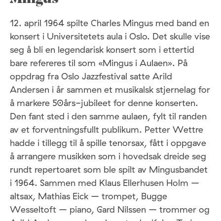
12. april 1964 spilte Charles Mingus med band en
konsert i Universitetets aula i Oslo. Det skulle vise
seg å bli en legendarisk konsert som i ettertid
bare refereres til som «Mingus i Aulaen». På
oppdrag fra Oslo Jazzfestival satte Arild
Andersen i år sammen et musikalsk stjernelag for
å markere 50års-jubileet for denne konserten.
Den fant sted i den samme aulaen, fylt til randen
av et forventningsfullt publikum. Petter Wettre
hadde i tillegg til å spille tenorsax, fått i oppgave
å arrangere musikken som i hovedsak dreide seg
rundt repertoaret som ble spilt av Mingusbandet
i 1964. Sammen med Klaus Ellerhusen Holm –
altsax, Mathias Eick – trompet, Bugge
Wesseltoft – piano, Gard Nilssen – trommer og