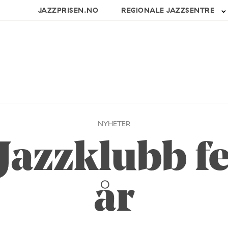
JAZZPRISEN.NO
REGIONALE JAZZSENTRE
NYHETER
Jazzklubb f
år