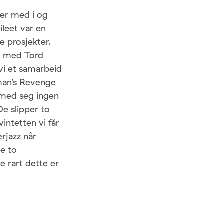
 er med i og
ileet var en
e prosjekter.
n med Tord
vi et samarbeid
hman’s Revenge
 med seg ingen
e slipper to
intetten vi får
rjazz når
le to
 rart dette er