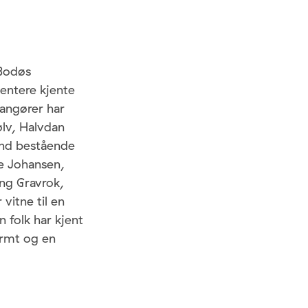
 Bodøs
sentere kjente
rangører har
ølv, Halvdan
and bestående
e Johansen,
ng Gravrok,
vitne til en
 folk har kjent
varmt og en