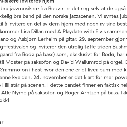
usikere inviteres hjem
ra jazzmusikere fra Bodø sier det seg selv at de også
ikkelig bra band på den norske jazzscenen. Vi syntes jub
il å invitere en del av dem hjem med noen av sine best
kommer Lisa Dillan med A Playdate with Elvis samme
iano og Asbjørn Lerheim på gitar. 29. september gjør 
festivalen og inviterer den utrolig tøffe trioen Bus
aard fra Bodø på bass) som, eksklusivt for Bodø, har
etil Møster på saksofon og David Wallumrød på orgel. D
 Grammofon i høst hvor den ene er et livealbum med kv
denne kvelden. 24. november er det klart for mer powe
ill står på scenen. I dette bandet finner en faktisk he
Atle Nymo på saksofon og Roger Arntzen på bass. Ikke
økk!
er