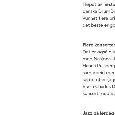
I løpet av høst
danske DrumDr
vunnet flere pr
det beste er g
Flere konserte
Det er også pl
med Nasjonal J
Hanna Pulsberg
samarbeid med 
september (ogs
Bjørn Charles 
konsert med Bo
Jazz på lørdag