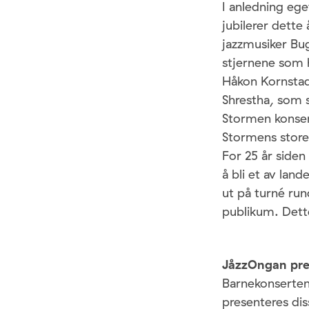
I anledning ege
jubilerer dette
jazzmusiker Bu
stjernene som h
Håkon Kornstad
Shrestha, som 
Stormen konsert
Stormens store 
For 25 år siden
å bli et av lan
ut på turné run
publikum. Dette
JåzzOngan pre
Barnekonsertene
presenteres dis