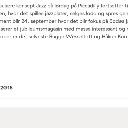
ulære konsept Jazz på lørdag på Piccadilly fortsetter ti
n, hvor det spilles jazzplater, selges lodd og spres gen
ent blir 24. september hvor det blir fokus på Bodøs j
anserer et jubileumsmagasin med masse interessant o
ktober er det selveste Bugge Wesseltoft og Håkon Ko
i 2016