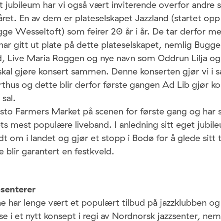
t jubileum har vi også vært inviterende overfor andre
 året. En av dem er plateselskapet Jazzland (startet op
gge Wesseltoft) som feirer 20 år i år. De tar derfor m
ar gitt ut plate på dette plateselskapet, nemlig Bugg
, Live Maria Roggen og nye navn som Oddrun Lilja og 
skal gjøre konsert sammen. Denne konserten gjør vi i
hus og dette blir derfor første gangen Ad Lib gjør ko
sal.
 sto Farmers Market på scenen for første gang og har 
dets mest populære liveband. I anledning sitt eget jubi
dt om i landet og gjør et stopp i Bodø for å glede sitt 
 blir garantert en festkveld.
senterer
 har lenge vært et populært tilbud på jazzklubben og 
se i et nytt konsept i regi av Nordnorsk jazzsenter, ne