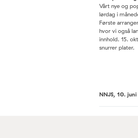
Vårt nye og pop
lørdag i månede
Første arrangem
hvor vi også l
innhold. 15. o
snurrer plater.
NNJS,
10. jun