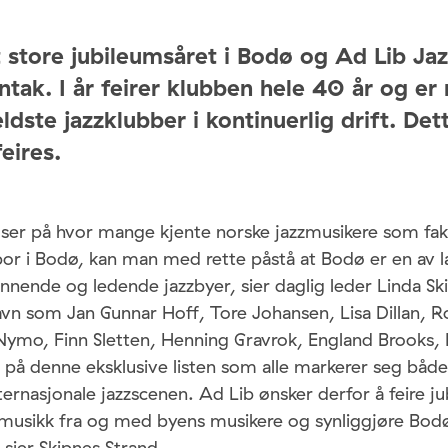
 store jubileumsåret i Bodø og Ad Lib Ja
ntak. I år feirer klubben hele 40 år og e
ldste jazzklubber i kontinuerlig drift. De
feires.
er på hvor mange kjente norske jazzmusikere som fa
 bor i Bodø, kan man med rette påstå at Bodø er en av 
nende og ledende jazzbyer, sier daglig leder Linda Sk
avn som Jan Gunnar Hoff, Tore Johansen, Lisa Dillan, 
Nymo, Finn Sletten, Henning Gravrok, England Brooks,
 på denne eksklusive listen som alle markerer seg båd
ternasjonale jazzscenen. Ad Lib ønsker derfor å feire j
zmusikk fra og med byens musikere og synliggjøre Bo
 sier Skipnes Strand.