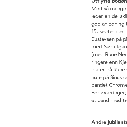
Utflytta Bodøm
Med så mange b
leder en del sk
god anledning t
15. september 
Gustavsen på p
med Nødutgang-
(med Rune Nerg
ringere enn Kj
plater på Rune
høre på Sinus 
bandet Chrome H
Bodøværinger; 
et band med tr
Andre jubilant