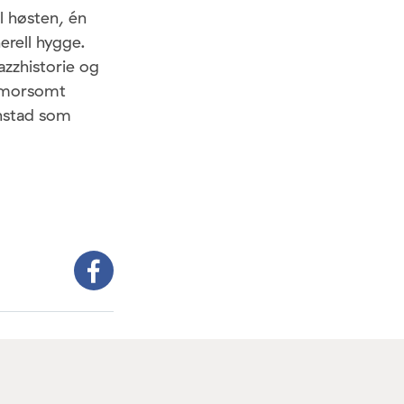
l høsten, én
erell hygge.
azzhistorie og
g morsomt
rnstad som