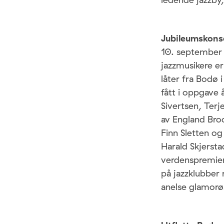
Jubileumskons
10. september 
jazzmusikere er
låter fra Bodø 
fått i oppgave 
Sivertsen, Ter
av England Bro
Finn Sletten o
Harald Skjersta
verdenspremiere
på jazzklubber 
anelse glamorø