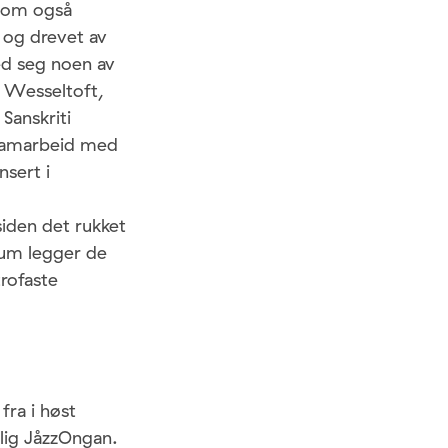
 som også
p og drevet av
ed seg noen av
e Wesseltoft,
Sanskriti
 samarbeid med
nsert i
siden det rukket
leum legger de
trofaste
fra i høst
mlig JåzzOngan.