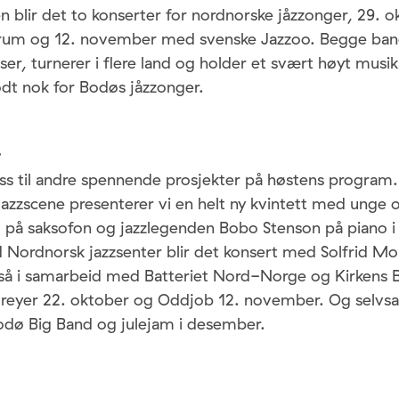
en blir det to konserter for nordnorske jåzzonger, 29.
um og 12. november med svenske Jazzoo. Begge ban
iser, turnerer i flere land og holder et svært høyt musik
odt nok for Bodøs jåzzonger.
r
ass til andre spennende prosjekter på høstens program.
azzscene presenterer vi en helt ny kvintett med unge 
 på saksofon og jazzlegenden Bobo Stenson på piano i 
Nordnorsk jazzsenter blir det konsert med Solfrid Mo
å i samarbeid med Batteriet Nord-Norge og Kirkens B
Dreyer 22. oktober og Oddjob 12. november. Og selvsag
dø Big Band og julejam i desember.