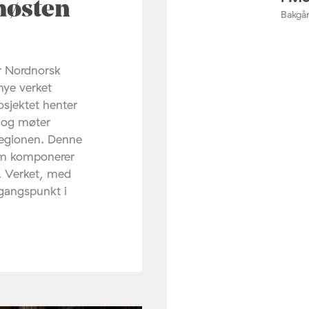
høsten
Bakgår
r Nordnorsk
nye verket
osjektet henter
d og møter
regionen. Denne
om komponerer
. Verket, med
tgangspunkt i