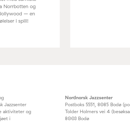
ra Norrbotten og
 Jollywood – en
elser i spill!
og
Nordnorsk Jazzsenter
k Jazzsenter
Postboks 5551, 8085 Bodø (po
 aktiviteter og
Tolder Holmers vei 4 (besøksa
jøet i
8003 Bodø