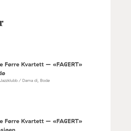
r
ne Førre Kvartett – «FAGERT»
dø
Jazzklubb / Dama di, Bodø
ne Førre Kvartett – «FAGERT»
osjøen