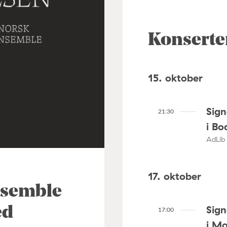
Konserte
15. oktober
Sig
21:30
i Bo
AdLib 
17. oktober
nsemble
Sig
ed
17:00
i M