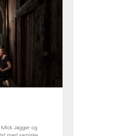
r Mick Jagger og
sist med samiske