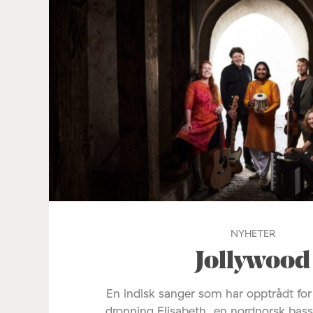
NYHETER
Jollywood
En indisk sanger som har opptrådt fo
dronning Elisabeth, en nordnorsk bas