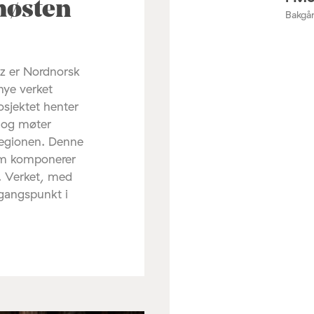
høsten
Bakgår
z er Nordnorsk
nye verket
osjektet henter
d og møter
regionen. Denne
om komponerer
. Verket, med
tgangspunkt i