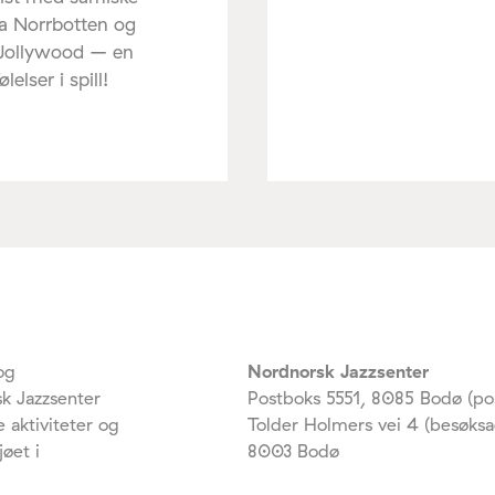
ra Norrbotten og
 Jollywood – en
elser i spill!
og
Nordnorsk Jazzsenter
k Jazzsenter
Postboks 5551, 8085 Bodø (po
 aktiviteter og
Tolder Holmers vei 4 (besøksa
jøet i
8003 Bodø