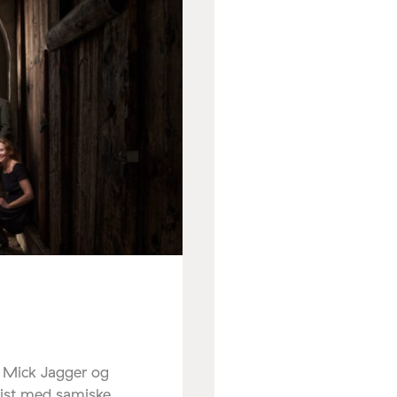
r Mick Jagger og
sist med samiske