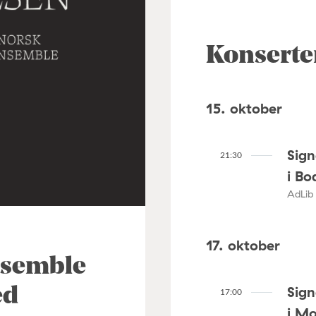
Konserte
15. oktober
Sig
21:30
i Bo
AdLib 
17. oktober
nsemble
Sig
ed
17:00
i M