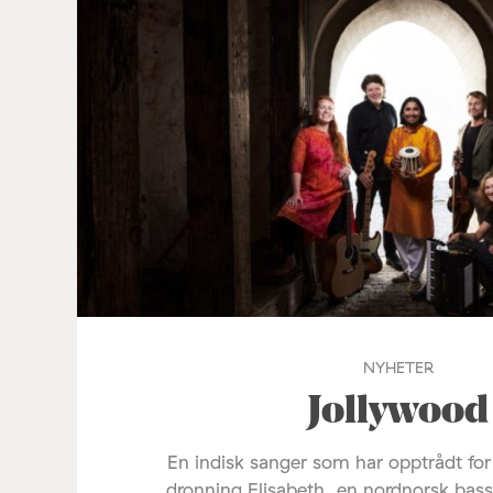
NYHETER
Jollywood
En indisk sanger som har opptrådt fo
dronning Elisabeth, en nordnorsk bas