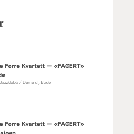
r
ne Førre Kvartett – «FAGERT»
dø
Jazzklubb / Dama di, Bodø
ne Førre Kvartett – «FAGERT»
osjøen