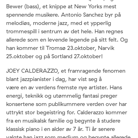
Bewer (bass), et knippe at New Yorks mest
spennende musikere. Antonio Sanchez byr på
melodiøs, moderne jazz, med et ypperlig
trommespill i sentrum av det hele. Han regnes
allerede som en levende legende på sitt felt. Og
han kommer til Tromsø 23.oktober, Narvik
25.oktober og på Sortland 27.oktober!
JOEY CALDERAZZO, et framragende fenomen
blant jazzpianister i dag, har vist seg å
være en av verdens fremste nye artister. Hans
energi, teknikk og utømmelig fantasi preger
konsertene som publikummere verden over har
uttrykt stor begeistring for. Calderazzo kommer
fra en musikalsk familie og begynte å studere
klassisk piano i en alder av 7 år. Ti år senere
valgte han jazz som medium og begynte allerede