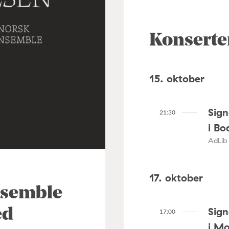
Konserte
15. oktober
Sig
21:30
i Bo
AdLib 
17. oktober
nsemble
Sig
ed
17:00
i M