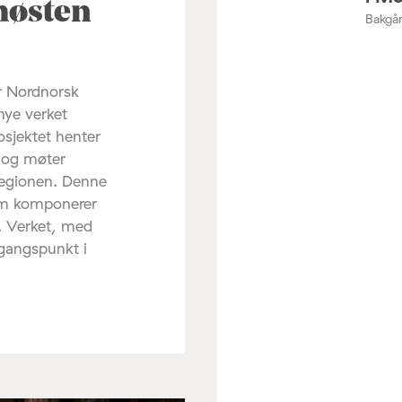
høsten
Bakgår
r Nordnorsk
nye verket
osjektet henter
d og møter
regionen. Denne
om komponerer
. Verket, med
tgangspunkt i