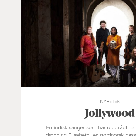
NYHETER
Jollywood
En indisk sanger som har opptrådt fo
dronning Elisabeth, en nordnorsk bas