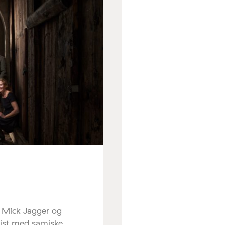
r Mick Jagger og
sist med samiske