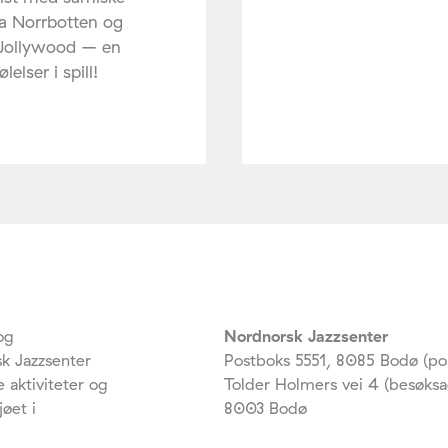
ra Norrbotten og
 Jollywood – en
elser i spill!
og
Nordnorsk Jazzsenter
k Jazzsenter
Postboks 5551, 8085 Bodø (po
 aktiviteter og
Tolder Holmers vei 4 (besøksa
jøet i
8003 Bodø