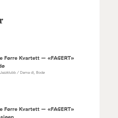
r
ne Førre Kvartett – «FAGERT»
dø
Jazzklubb / Dama di, Bodø
ne Førre Kvartett – «FAGERT»
osjøen