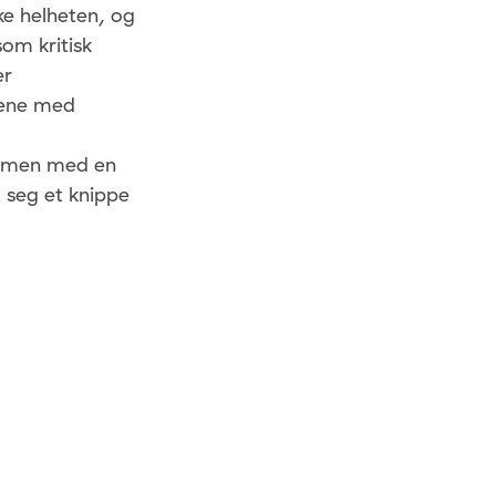
ke helheten, og
som kritisk
er
stene med
sammen med en
t seg et knippe