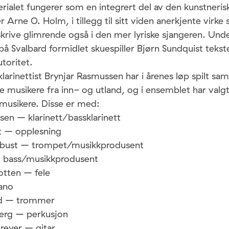
rialet fungerer som en integrert del av den kunstneris
er Arne O. Holm, i tillegg til sitt viden anerkjente virke 
 skrive glimrende også i den mer lyriske sjangeren. Und
på Svalbard formidlet skuespiller Bjørn Sundquist tek
utoritet.
larinettist Brynjar Rasmussen har i årenes løp spilt 
e musikere fra inn- og utland, og i ensemblet har valg
 musikere. Disse er med:
sen – klarinett/bassklarinett
t – opplesning
ebust – trompet/musikkprodusent
– bass/musikkprodusent
otten – fele
ano
nd – trommer
rg – perkusjon
reyer – gitar