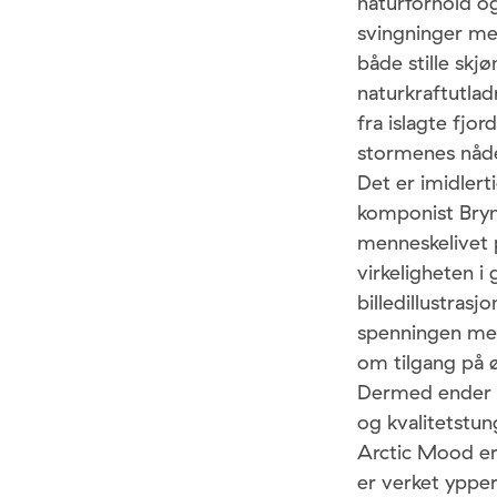
naturforhold og
svingninger me
både stille sk
naturkraftutlad
fra islagte fjo
stormenes nåde
Det er imidlert
komponist Bryn
menneskelivet p
virkeligheten 
billedillustras
spenningen mell
om tilgang på ø
Dermed ender 
og kvalitetstun
Arctic Mood er 
er verket ypper