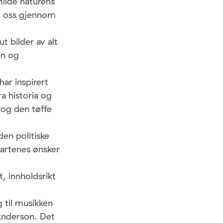
milde naturens
d oss gjennom
 bilder av alt
nn og
ar inspirert
a historia og
 og den tøffe
den politiske
partenes ønsker
 innholdsrikt
g til musikken
 Anderson. Det