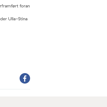
urframført foran
eder Ulla-Stina