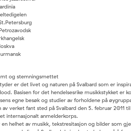
ardinia
eltedigelen
St.Petersburg
Petrozavodsk
rkhangelsk
Moskva
Murmansk
somt og stemningsmettet
tyder er det livet og naturen på Svalbard som er inspira
Mood. Basisen for det hendelsesrike musikkstykket er 
sens egne besøk og studier av forholdene på øygrupp
av verket fant sted på Svalbard den 5. februar 2011 til
 et internasjonalt anmelderkorps.
en helhet av musikk, tekstresitasjon og bilder som gje