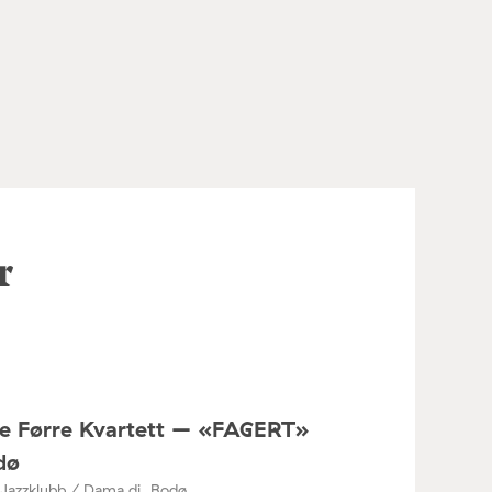
r
ne Førre Kvartett – «FAGERT»
dø
Jazzklubb / Dama di, Bodø