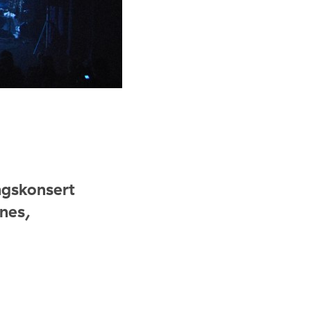
ngskonsert
nes,