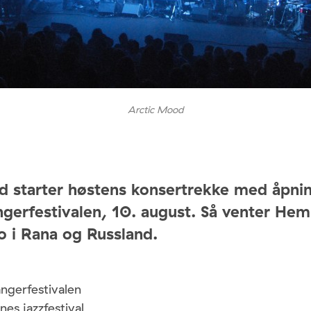
Arctic Mood
d starter høstens konsertrekke med åpni
gerfestivalen, 10. august. Så venter Hem
o i Rana og Russland.
ngerfestivalen
es jazzfestival