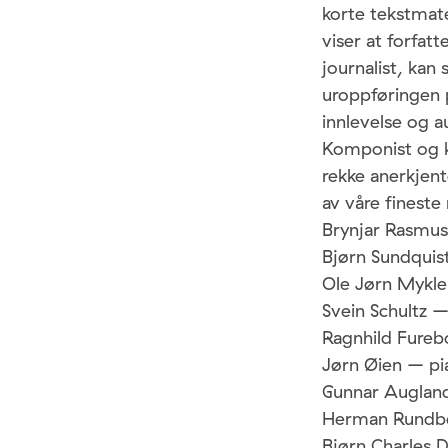
korte tekstmate
viser at forfatt
journalist, kan
uroppføringen 
innlevelse og a
Komponist og k
rekke anerkjent
av våre fineste
Brynjar Rasmus
Bjørn Sundquis
Ole Jørn Mykl
Svein Schultz 
Ragnhild Fureb
Jørn Øien – pi
Gunnar Augla
Herman Rundbe
Bjørn Charles D