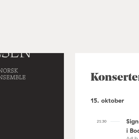
Konserte
15. oktober
Sig
21:30
i Bo
AdLib 