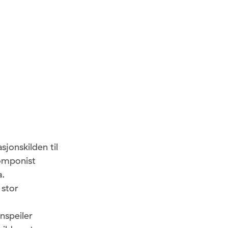
sjonskilden til
komponist
a.
 stor
nspeiler