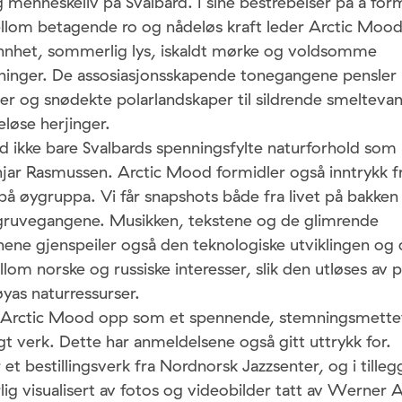
 menneskeliv på Svalbard. I sine bestrebelser på å for
llom betagende ro og nådeløs kraft leder Arctic Moo
jønnhet, sommerlig lys, iskaldt mørke og voldsomme
ninger. De assosiasjonsskapende tonegangene pensler ut
rder og snødekte polarlandskaper til sildrende smelteva
løse herjinger.
id ikke bare Svalbards spenningsfylte naturforhold som h
jar Rasmussen. Arctic Mood formidler også inntrykk fr
å øygruppa. Vi får snapshots både fra livet på bakken
i gruvegangene. Musikken, tekstene og de glimrende
jonene gjenspeiler også den teknologiske utviklingen og 
om norske og russiske interesser, slik den utløses av 
yas naturressurser.
Arctic Mood opp som et spennende, stemningsmettet,
gt verk. Dette har anmeldelsene også gitt uttrykk for.
et bestillingsverk fra Nordnorsk Jazzsenter, og i tilleg
lig visualisert av fotos og videobilder tatt av Werner