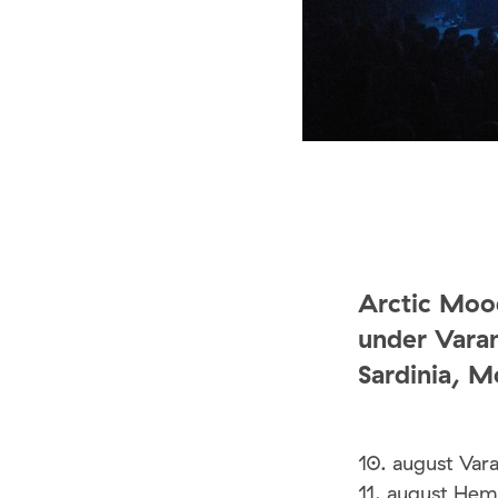
Arctic Moo
under Varan
Sardinia, M
10. august Vara
11. august Hemn